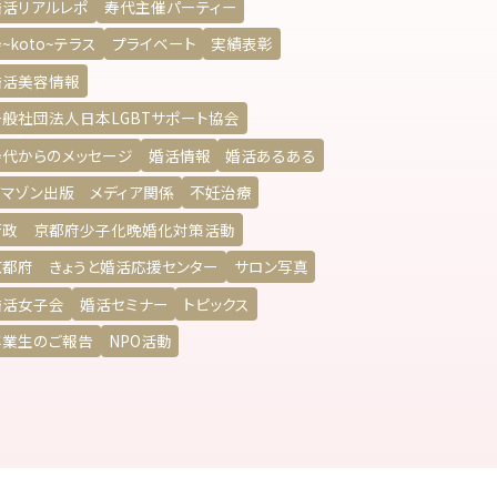
婚活リアルレポ
寿代主催パーティー
~koto~テラス
プライベート
実績表彰
婚活美容情報
一般社団法人日本LGBTサポート協会
寿代からのメッセージ
婚活情報
婚活あるある
アマゾン出版 メディア関係
不妊治療
行政 京都府少子化晩婚化対策活動
京都府 きょうと婚活応援センター
サロン写真
婚活女子会
婚活セミナー
トピックス
卒業生のご報告
NPO活動