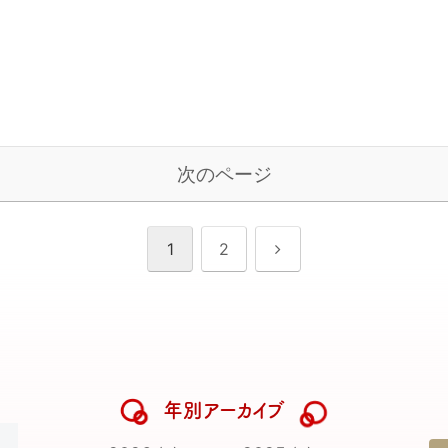
次のページ
次
1
2
へ
年別アーカイブ
日