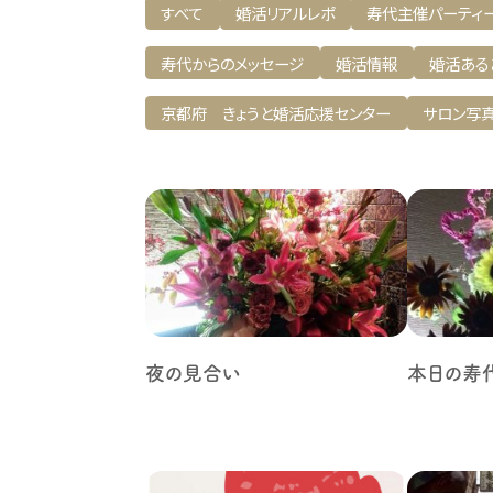
すべて
婚活リアルレポ
寿代主催パーティ
寿代からのメッセージ
婚活情報
婚活ある
京都府 きょうと婚活応援センター
サロン写
夜の見合い
本日の寿