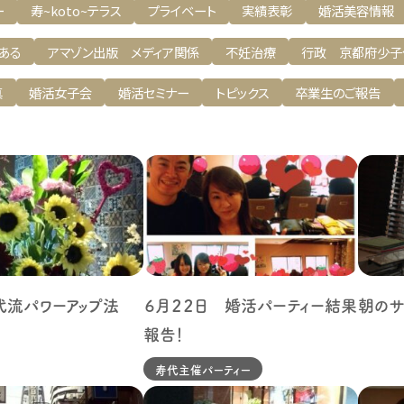
ー
寿~koto~テラス
プライベート
実績表彰
婚活美容情報
ある
アマゾン出版 メディア関係
不妊治療
行政 京都府少子
真
婚活女子会
婚活セミナー
トピックス
卒業生のご報告
代流パワーアップ法
６月２２日 婚活パーティー結果
朝のサ
報告！
寿代主催パーティー