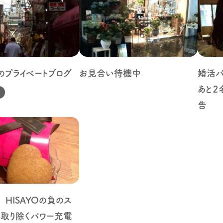
のプライベートブログ
お見合い待機中
婚活パ
あと２
告
HISAYOの負のス
を取り除くパワー充電