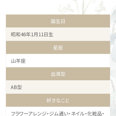
誕生日
昭和46年1月11日生
星座
山羊座
血液型
AB型
好きなこと
フラワーアレンジ・ジム通い・ネイル・化粧品・