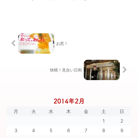
お尻！
快晴！見合い日和
2014年2月
月
火
水
木
金
土
日
1
2
3
4
5
6
7
8
9