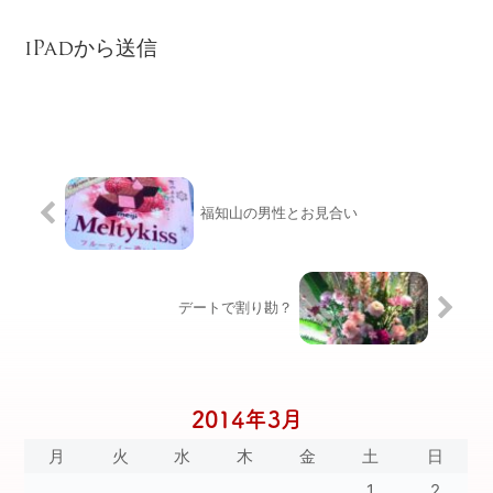
iPadから送信
福知山の男性とお見合い
デートで割り勘？
2014年3月
月
火
水
木
金
土
日
1
2