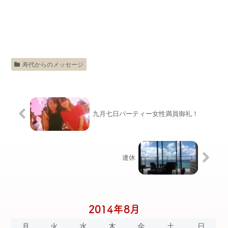
寿代からのメッセージ
九月七日パーティー女性満員御礼！
連休
2014年8月
月
火
水
木
金
土
日