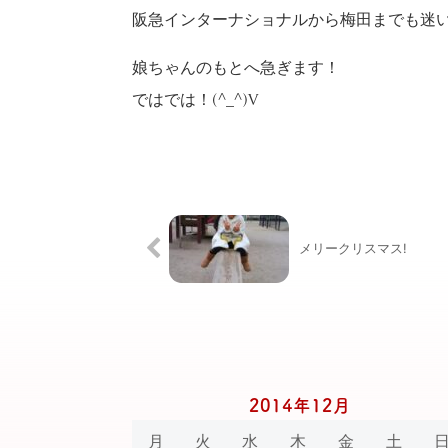
阪急インターナショナルから梅田までも迷い
娘ちゃんのもとへ急ぎます！
ではでは！(^_^)v
メリークリスマス!
2014年12月
月
火
水
木
金
土