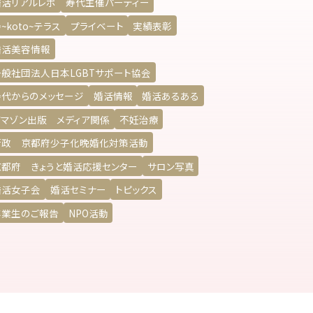
婚活リアルレポ
寿代主催パーティー
~koto~テラス
プライベート
実績表彰
婚活美容情報
一般社団法人日本LGBTサポート協会
寿代からのメッセージ
婚活情報
婚活あるある
アマゾン出版 メディア関係
不妊治療
行政 京都府少子化晩婚化対策活動
京都府 きょうと婚活応援センター
サロン写真
婚活女子会
婚活セミナー
トピックス
卒業生のご報告
NPO活動