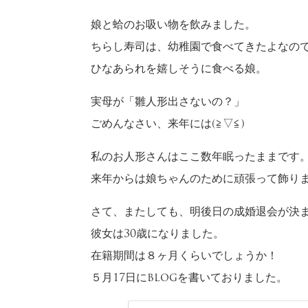
娘と蛤のお吸い物を飲みました。
ちらし寿司は、幼稚園で食べてきたよなの
ひなあられを嬉しそうに食べる娘。
実母が「雛人形出さないの？」
ごめんなさい、来年には(≧▽≦)
私のお人形さんはここ数年眠ったままです。
来年からは娘ちゃんのために頑張って飾ります
さて、またしても、明後日の成婚退会が決
彼女は30歳になりました。
在籍期間は８ヶ月くらいでしょうか！
５月17日にblogを書いておりました。