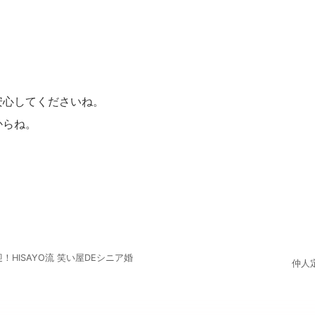
安心してくださいね。
からね。
！HISAYO流 笑い屋DEシニア婚
仲人