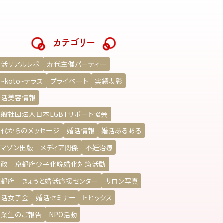
カテゴリー
婚活リアルレポ
寿代主催パーティー
~koto~テラス
プライベート
実績表彰
婚活美容情報
一般社団法人日本LGBTサポート協会
寿代からのメッセージ
婚活情報
婚活あるある
アマゾン出版 メディア関係
不妊治療
行政 京都府少子化晩婚化対策活動
京都府 きょうと婚活応援センター
サロン写真
婚活女子会
婚活セミナー
トピックス
卒業生のご報告
NPO活動