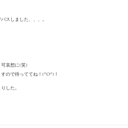
でパスしました、、、。
可哀想に(笑)
ので待っててね！(^o^)！
まりした。