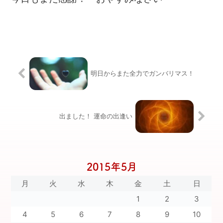
明日からまた全力でガンバリマス！
出ました！ 運命の出逢い
2015年5月
月
火
水
木
金
土
日
1
2
3
4
5
6
7
8
9
10