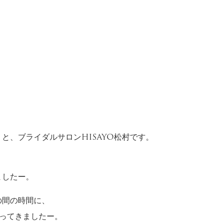
と、ブライダルサロンHISAYO松村です。
ましたー。
の間の時間に、
行ってきましたー。