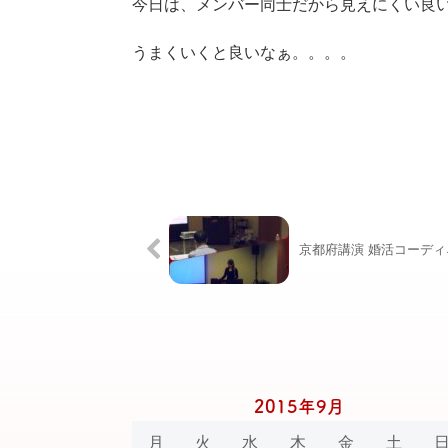
今日は、メンバー同士だから見えにくい良
うまくいくと良いなぁ。。。。
京都府講演 婚活コーデ
2015年9月
月
火
水
木
金
土