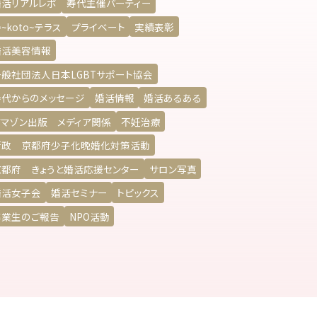
婚活リアルレポ
寿代主催パーティー
~koto~テラス
プライベート
実績表彰
婚活美容情報
一般社団法人日本LGBTサポート協会
寿代からのメッセージ
婚活情報
婚活あるある
アマゾン出版 メディア関係
不妊治療
行政 京都府少子化晩婚化対策活動
京都府 きょうと婚活応援センター
サロン写真
婚活女子会
婚活セミナー
トピックス
卒業生のご報告
NPO活動