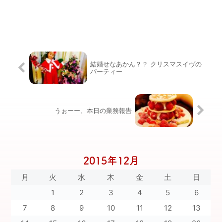
結婚せなあかん？？ クリスマスイヴの
パーティー
うぉーー、本日の業務報告
2015年12月
月
火
水
木
金
土
日
1
2
3
4
5
6
7
8
9
10
11
12
13