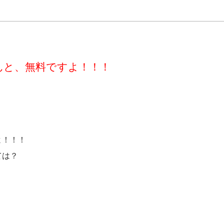
んと、無料ですよ！！！
よ！！！
ては？