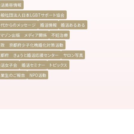
婚活美容情報
一般社団法人日本LGBTサポート協会
寿代からのメッセージ
婚活情報
婚活あるある
アマゾン出版 メディア関係
不妊治療
行政 京都府少子化晩婚化対策活動
京都府 きょうと婚活応援センター
サロン写真
婚活女子会
婚活セミナー
トピックス
卒業生のご報告
NPO活動