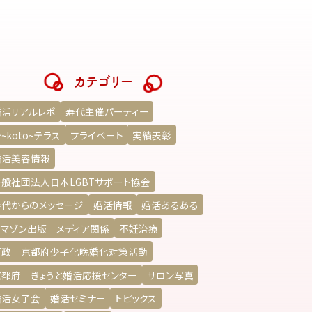
カテゴリー
婚活リアルレポ
寿代主催パーティー
~koto~テラス
プライベート
実績表彰
婚活美容情報
一般社団法人日本LGBTサポート協会
寿代からのメッセージ
婚活情報
婚活あるある
アマゾン出版 メディア関係
不妊治療
行政 京都府少子化晩婚化対策活動
京都府 きょうと婚活応援センター
サロン写真
婚活女子会
婚活セミナー
トピックス