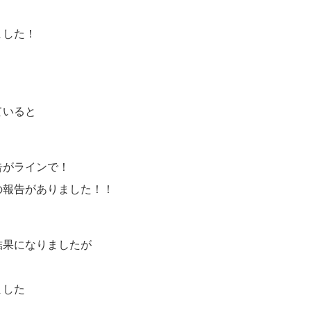
ました！
ていると
告がラインで！
の報告がありました！！
結果になりましたが
ました