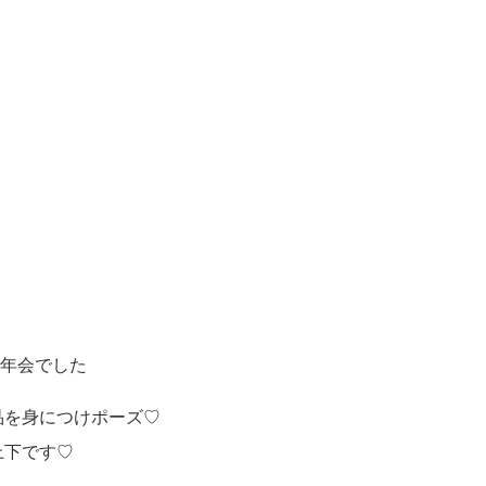
忘年会でした
品を身につけポーズ♡
上下です♡