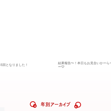
結果報告〜！本日もお見合いかーら
55回となりました！
ー♡
年別アーカイブ