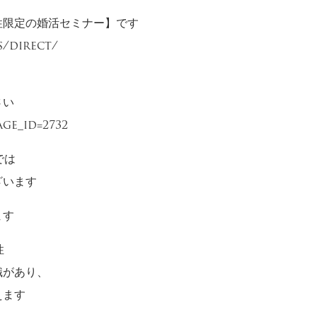
性限定の婚活セミナー】です
s/direct/
さい
age_id=2732
では
ざいます
ます
性
識があり、
えます