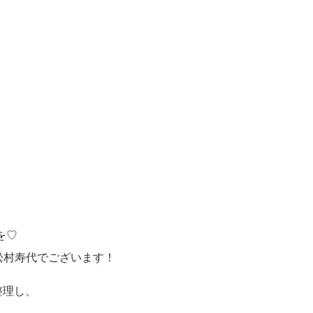
を♡
 松村寿代でございます！
整理し、