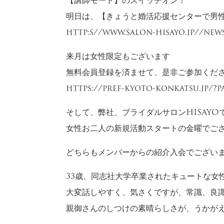
【講師モード】のスイッチオン！
明日は、【きょうと婚活応援センターで男
http:s//www.salon-hisayo.jp//new
来月は女性限定もございます
無料会員登録を済ませて、是非ご参加くだ
https://pref-kyoto-konkatsu.jp/?p
そして、弊社、ブライダルサロンHISAYO
女性お二人の新規活動スタートの金曜でご
どちらもメンバーからの紹介入会でござい
33歳、同志社大学卒業されたキュートな女
大変話しやすく、気さくですが、常識、良
親御さんのしつけの素晴らしさが、うかが