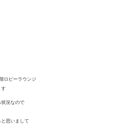
）
階ロビーラウンジ
ます
る状況なので
らと思いまして