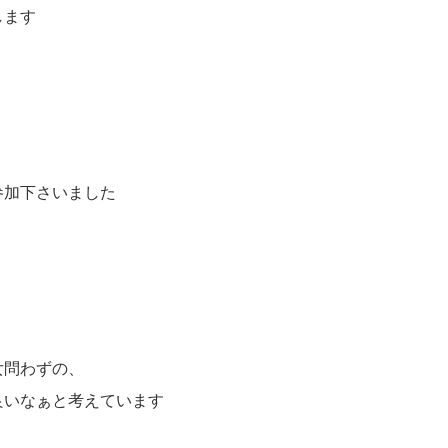
します
参加下さいました
女問わずの、
良いなぁと考えています