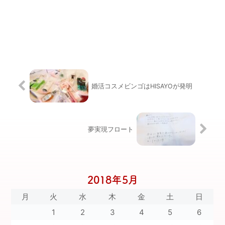
婚活コスメビンゴはHISAYOが発明
夢実現フロート
2018年5月
月
火
水
木
金
土
日
1
2
3
4
5
6