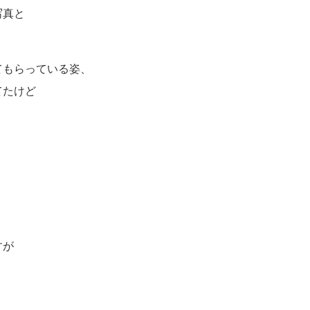
写真と
てもらっている姿、
てたけど
すが