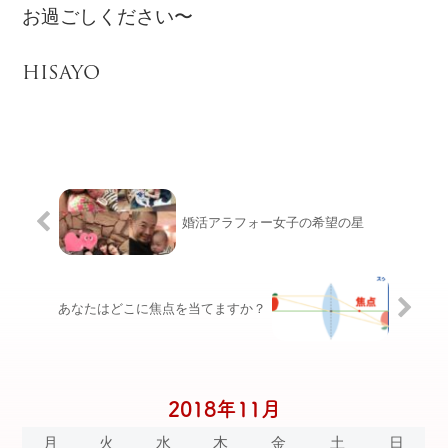
お過ごしください〜
HISAYO
婚活アラフォー女子の希望の星
あなたはどこに焦点を当てますか？
2018年11月
月
火
水
木
金
土
日