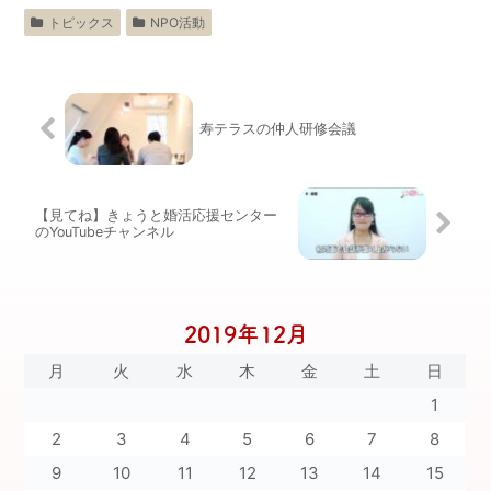
トピックス
NPO活動
寿テラスの仲人研修会議
【見てね】きょうと婚活応援センター
のYouTubeチャンネル
2019年12月
月
火
水
木
金
土
日
1
2
3
4
5
6
7
8
9
10
11
12
13
14
15