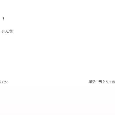
！！
ません笑
りたい
婚活中男女リモ飲