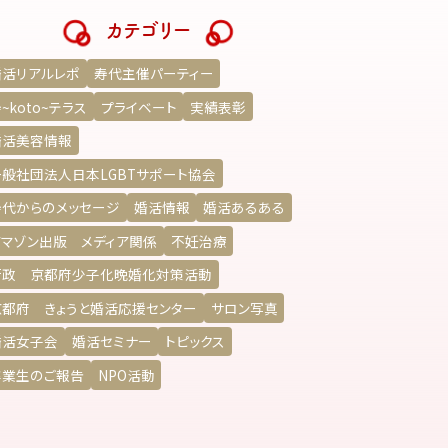
カテゴリー
婚活リアルレポ
寿代主催パーティー
~koto~テラス
プライベート
実績表彰
婚活美容情報
一般社団法人日本LGBTサポート協会
寿代からのメッセージ
婚活情報
婚活あるある
アマゾン出版 メディア関係
不妊治療
行政 京都府少子化晩婚化対策活動
京都府 きょうと婚活応援センター
サロン写真
婚活女子会
婚活セミナー
トピックス
卒業生のご報告
NPO活動