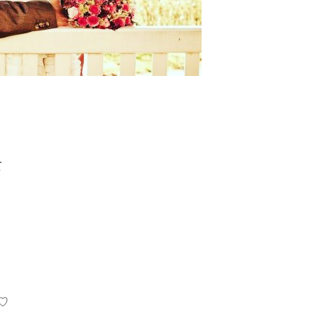
！
て
♡