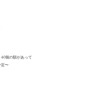
と
40個の額があって
予定〜