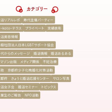
カテゴリー
婚活リアルレポ
寿代主催パーティー
~koto~テラス
プライベート
実績表彰
婚活美容情報
一般社団法人日本LGBTサポート協会
寿代からのメッセージ
婚活情報
婚活あるある
アマゾン出版 メディア関係
不妊治療
行政 京都府少子化晩婚化対策活動
京都府 きょうと婚活応援センター
サロン写真
婚活女子会
婚活セミナー
トピックス
卒業生のご報告
NPO活動