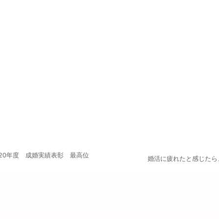
20年度 成婚実績表彰 最高位
婚活に疲れたと感じたら