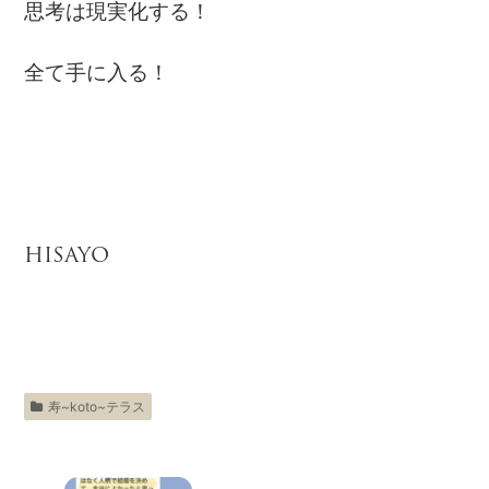
思考は現実化する！
全て手に入る！
HISAYO
寿~koto~テラス