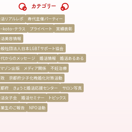
カテゴリー
婚活リアルレポ
寿代主催パーティー
~koto~テラス
プライベート
実績表彰
婚活美容情報
一般社団法人日本LGBTサポート協会
寿代からのメッセージ
婚活情報
婚活あるある
アマゾン出版 メディア関係
不妊治療
行政 京都府少子化晩婚化対策活動
京都府 きょうと婚活応援センター
サロン写真
婚活女子会
婚活セミナー
トピックス
卒業生のご報告
NPO活動