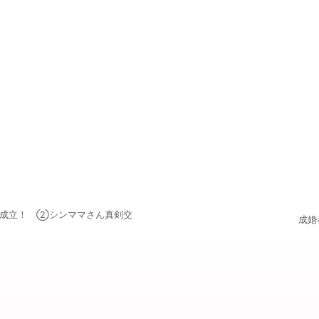
成立！ ②シンママさん真剣交
成婚