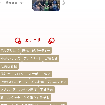
！！重大発表です！！
カテゴリー
婚活リアルレポ
寿代主催パーティー
~koto~テラス
プライベート
実績表彰
婚活美容情報
一般社団法人日本LGBTサポート協会
寿代からのメッセージ
婚活情報
婚活あるある
アマゾン出版 メディア関係
不妊治療
行政 京都府少子化晩婚化対策活動