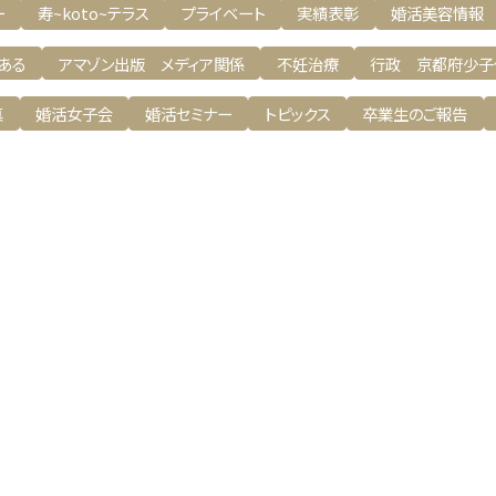
ー
寿~koto~テラス
プライベート
実績表彰
婚活美容情報
ある
アマゾン出版 メディア関係
不妊治療
行政 京都府少子
真
婚活女子会
婚活セミナー
トピックス
卒業生のご報告