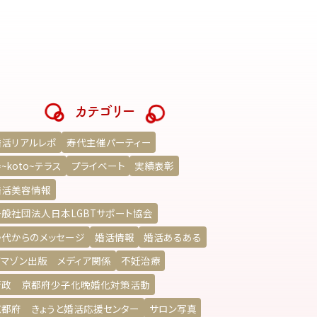
カテゴリー
婚活リアルレポ
寿代主催パーティー
~koto~テラス
プライベート
実績表彰
婚活美容情報
一般社団法人日本LGBTサポート協会
寿代からのメッセージ
婚活情報
婚活あるある
アマゾン出版 メディア関係
不妊治療
行政 京都府少子化晩婚化対策活動
京都府 きょうと婚活応援センター
サロン写真