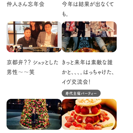
仲人さん忘年会
今年は結果が出なくて
も。
京都弁？？ シュッとした
きっと来年は素敵な誰
男性～～笑
かと、、、。はっちゃけた、
イヴ交流会！
寿代主催パーティー