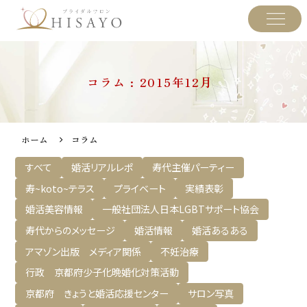
コラム : 2015年12月
ホーム
コラム
すべて
婚活リアルレポ
寿代主催パーティー
寿~koto~テラス
プライベート
実績表彰
婚活美容情報
一般社団法人日本LGBTサポート協会
寿代からのメッセージ
婚活情報
婚活あるある
アマゾン出版 メディア関係
不妊治療
行政 京都府少子化晩婚化対策活動
京都府 きょうと婚活応援センター
サロン写真