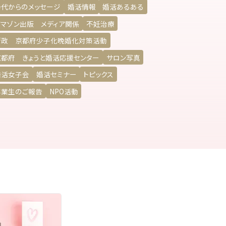
寿代からのメッセージ
婚活情報
婚活あるある
アマゾン出版 メディア関係
不妊治療
行政 京都府少子化晩婚化対策活動
京都府 きょうと婚活応援センター
サロン写真
婚活女子会
婚活セミナー
トピックス
卒業生のご報告
NPO活動