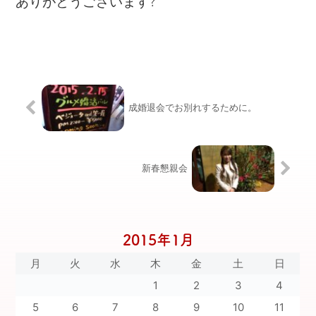
ありがとうございます?
成婚退会でお別れするために。
新春懇親会
2015年1月
月
火
水
木
金
土
日
1
2
3
4
5
6
7
8
9
10
11