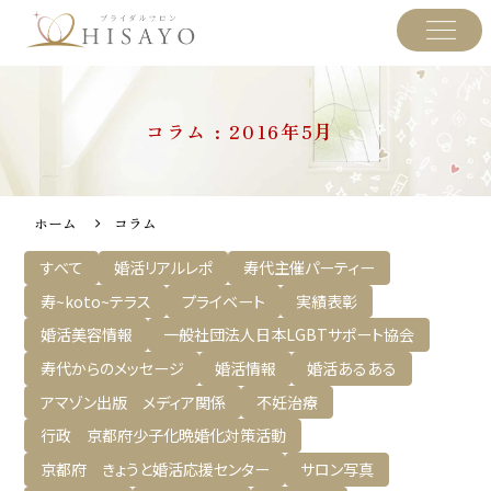
コラム : 2016年5月
ホーム
コラム
すべて
婚活リアルレポ
寿代主催パーティー
寿~koto~テラス
プライベート
実績表彰
婚活美容情報
一般社団法人日本LGBTサポート協会
寿代からのメッセージ
婚活情報
婚活あるある
アマゾン出版 メディア関係
不妊治療
行政 京都府少子化晩婚化対策活動
京都府 きょうと婚活応援センター
サロン写真