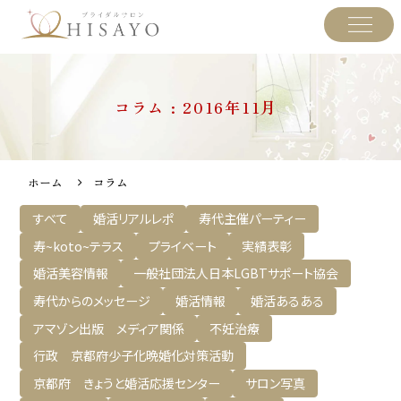
コラム : 2016年11月
ホーム
コラム
すべて
婚活リアルレポ
寿代主催パーティー
寿~koto~テラス
プライベート
実績表彰
婚活美容情報
一般社団法人日本LGBTサポート協会
寿代からのメッセージ
婚活情報
婚活あるある
アマゾン出版 メディア関係
不妊治療
行政 京都府少子化晩婚化対策活動
京都府 きょうと婚活応援センター
サロン写真