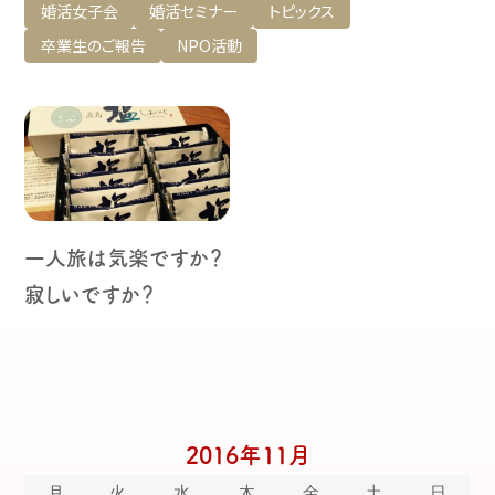
婚活女子会
婚活セミナー
トピックス
卒業生のご報告
NPO活動
一人旅は気楽ですか？
寂しいですか？
2016年11月
月
火
水
木
金
土
日