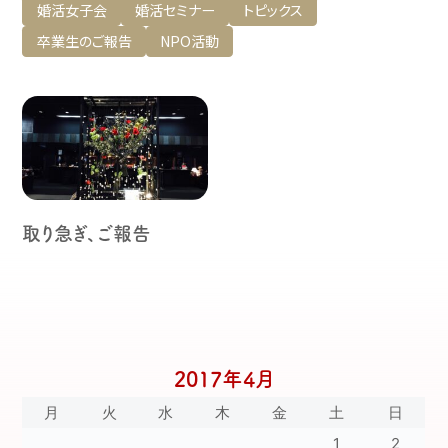
婚活女子会
婚活セミナー
トピックス
卒業生のご報告
NPO活動
取り急ぎ、ご報告
2017年4月
月
火
水
木
金
土
日
1
2