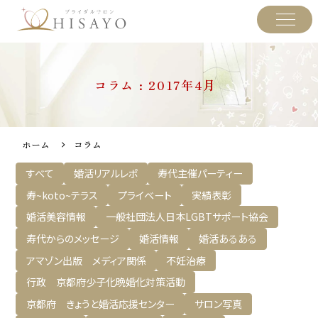
コラム : 2017年4月
ホーム
コラム
すべて
婚活リアルレポ
寿代主催パーティー
寿~koto~テラス
プライベート
実績表彰
婚活美容情報
一般社団法人日本LGBTサポート協会
寿代からのメッセージ
婚活情報
婚活あるある
アマゾン出版 メディア関係
不妊治療
行政 京都府少子化晩婚化対策活動
京都府 きょうと婚活応援センター
サロン写真