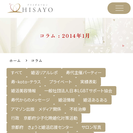
コラム : 2014年1月
ホーム
コラム
すべて
婚活リアルレポ
寿代主催パーティー
寿~koto~テラス
プライベート
実績表彰
婚活美容情報
一般社団法人日本LGBTサポート協会
寿代からのメッセージ
婚活情報
婚活あるある
アマゾン出版 メディア関係
不妊治療
行政 京都府少子化晩婚化対策活動
京都府 きょうと婚活応援センター
サロン写真