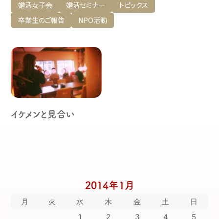
婚活女子会
婚活セミナー
トピックス
卒業生のご報告
NPO活動
イケメンと見合い
2014年1月
月
火
水
木
金
土
日
1
2
3
4
5