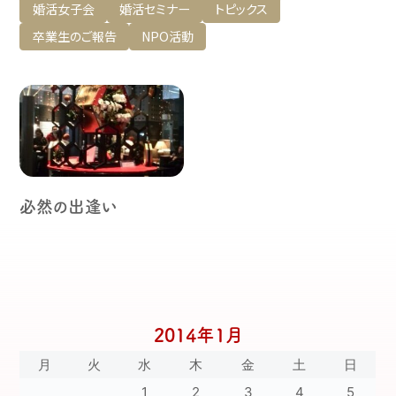
婚活女子会
婚活セミナー
トピックス
卒業生のご報告
NPO活動
必然の出逢い
2014年1月
月
火
水
木
金
土
日
1
2
3
4
5