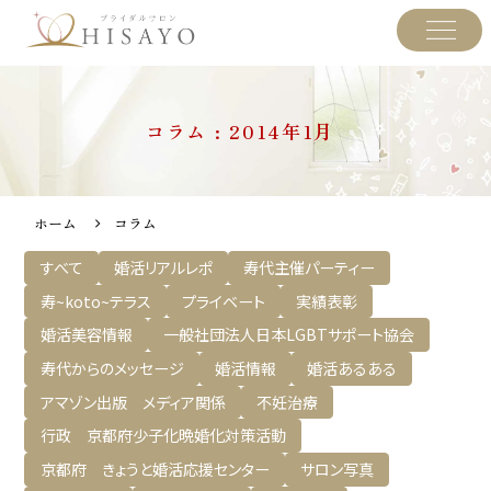
コラム : 2014年1月
ホーム
コラム
すべて
婚活リアルレポ
寿代主催パーティー
寿~koto~テラス
プライベート
実績表彰
婚活美容情報
一般社団法人日本LGBTサポート協会
寿代からのメッセージ
婚活情報
婚活あるある
アマゾン出版 メディア関係
不妊治療
行政 京都府少子化晩婚化対策活動
京都府 きょうと婚活応援センター
サロン写真