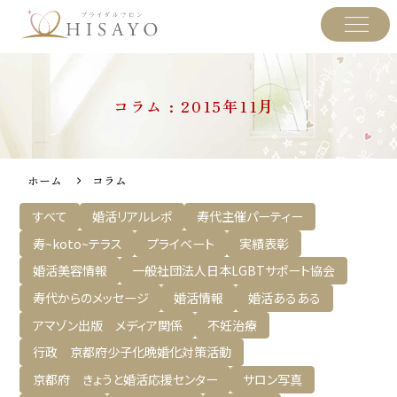
コラム : 2015年11月
ホーム
コラム
すべて
婚活リアルレポ
寿代主催パーティー
寿~koto~テラス
プライベート
実績表彰
婚活美容情報
一般社団法人日本LGBTサポート協会
寿代からのメッセージ
婚活情報
婚活あるある
アマゾン出版 メディア関係
不妊治療
行政 京都府少子化晩婚化対策活動
京都府 きょうと婚活応援センター
サロン写真