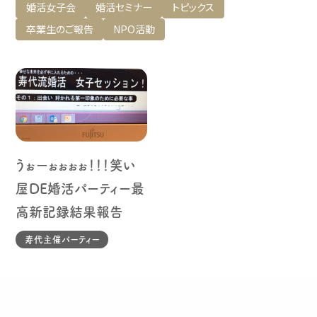
婚活女子会
婚活セミナー
トピックス
卒業生のご報告
NPO活動
うぉーぉぉぉぉ！！！笑い
屋DE婚活パーティー最
高新記録結果報告
寿代主催パーティー