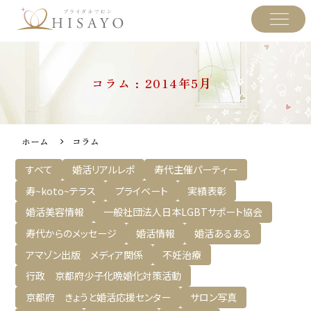
コラム : 2014年5月
ホーム
コラム
すべて
婚活リアルレポ
寿代主催パーティー
寿~koto~テラス
プライベート
実績表彰
婚活美容情報
一般社団法人日本LGBTサポート協会
寿代からのメッセージ
婚活情報
婚活あるある
アマゾン出版 メディア関係
不妊治療
行政 京都府少子化晩婚化対策活動
京都府 きょうと婚活応援センター
サロン写真