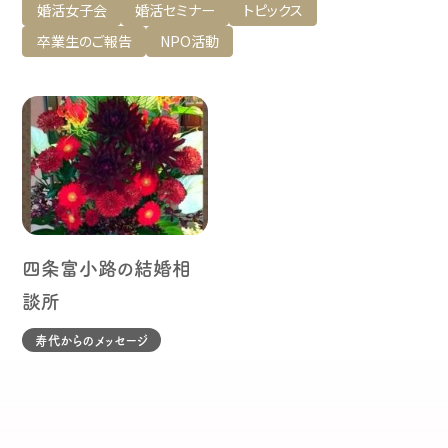
婚活女子会
婚活セミナー
トピックス
卒業生のご報告
NPO活動
四条富小路の結婚相
談所
寿代からのメッセージ